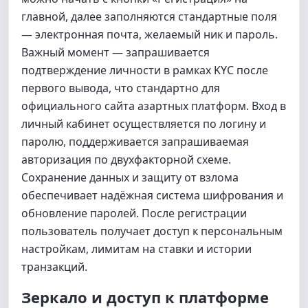
главной, далее заполняются стандартные поля
— электронная почта, желаемый ник и пароль.
Важный момент — запрашивается
подтверждение личности в рамках KYC после
первого вывода, что стандартно для
официального сайта азартных платформ. Вход в
личный кабинет осуществляется по логину и
паролю, поддерживается запрашиваемая
авторизация по двухфакторной схеме.
Сохранение данных и защиту от взлома
обеспечивает надёжная система шифрования и
обновление паролей. После регистрации
пользователь получает доступ к персональным
настройкам, лимитам на ставки и истории
транзакций.
Зеркало и доступ к платформе