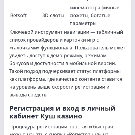
кинематографичные
Betsoft
3D‑слоты
сюжеты, богатые
параметры
Ключевой инструмент навигации — табличный
список провайдеров и карточки игр с
«галочками» функционала. Пользователь может
увидеть доступ к демо‑режиму, режимам
бонусов и доступности в мобильной версии.
Такой подход подчеркивает статус платформы
как платформа, где качество контента ставится
на уровень выше скорости регистрации и
вывода средств.
Регистрация и вход в личный
кабинет Куш казино
Процедура регистрации простая и быстрая:
можно начать с кнопки «Регистрация» на