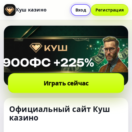
Куш казино
Вход
Регистрация
Играть сейчас
Официальный сайт Куш
казино