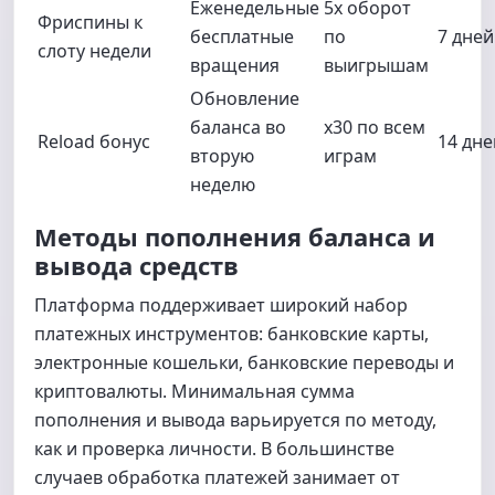
Еженедельные
5x оборот
Фриспины к
бесплатные
по
7 дней
слоту недели
вращения
выигрышам
Обновление
баланса во
x30 по всем
Reload бонус
14 дне
вторую
играм
неделю
Методы пополнения баланса и
вывода средств
Платформа поддерживает широкий набор
платежных инструментов: банковские карты,
электронные кошельки, банковские переводы и
криптовалюты. Минимальная сумма
пополнения и вывода варьируется по методу,
как и проверка личности. В большинстве
случаев обработка платежей занимает от