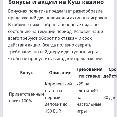
Бонусы и акции на Куш казино
Бонусная политика предлагает разнообразие
предложений для новичков и активных игроков.
В таблице ниже собраны основные виды по
состоянию на текущий период. Условия чаще
всего требуют оборот по ставкам и срок
действия акции. Всегда полезно сверять
требования по вейджеру и доступные игры,
чтобы не пропустить выгодное предложение.
Требования
Сро
Бонус
Описание
по ставке
дейст
Королевский
x25 на
старт на
слоты, x40
Приветственный
первый
на
30 дне
пакет 100%
депозит до
настольные
150 EUR
игры