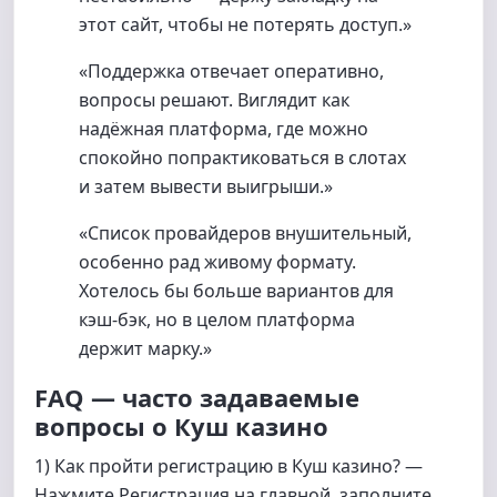
этот сайт, чтобы не потерять доступ.»
«Поддержка отвечает оперативно,
вопросы решают. Виглядит как
надёжная платформа, где можно
спокойно попрактиковаться в слотах
и затем вывести выигрыши.»
«Список провайдеров внушительный,
особенно рад живому формату.
Хотелось бы больше вариантов для
кэш-бэк, но в целом платформа
держит марку.»
FAQ — часто задаваемые
вопросы о Куш казино
1) Как пройти регистрацию в Куш казино? —
Нажмите Регистрация на главной, заполните