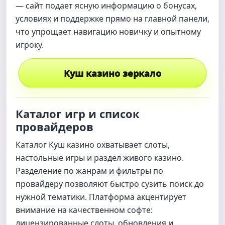
— сайт подает ясную информацию о бонусах,
условиях и поддержке прямо на главной панели,
что упрощает навигацию новичку и опытному
игроку.
Куш казино зеркало
Каталог игр и список
провайдеров
Каталог Куш казино охватывает слоты,
настольные игры и раздел живого казино.
Разделение по жанрам и фильтры по
провайдеру позволяют быстро сузить поиск до
нужной тематики. Платформа акцентирует
внимание на качественном софте:
лицензированные слоты, обновления и